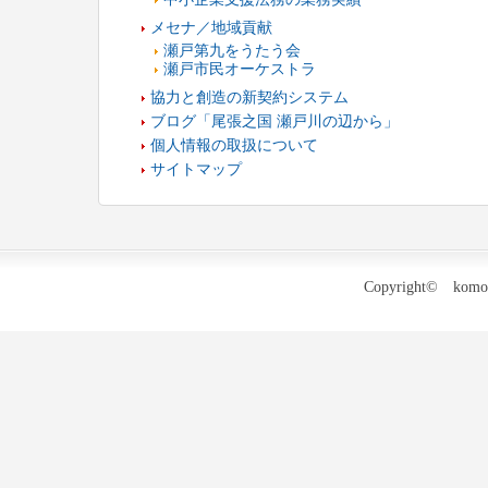
メセナ／地域貢献
瀬戸第九をうたう会
瀬戸市民オーケストラ
協力と創造の新契約システム
ブログ「尾張之国 瀬戸川の辺から」
個人情報の取扱について
サイトマップ
Copyright© komonb