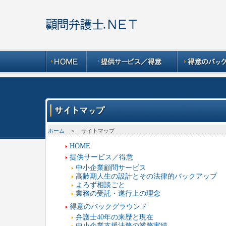
ホーム
＞ サイトマップ
HOME
提供サービス／得意
中小企業顧問サービス
高齢期人生の設計とその法律的バックアップ
よろず相談ごと
業務の受託・遂行上の理念
得意のバックグラウンド
弁護士40年の来歴と現在
中小企業支援法務の業務実績