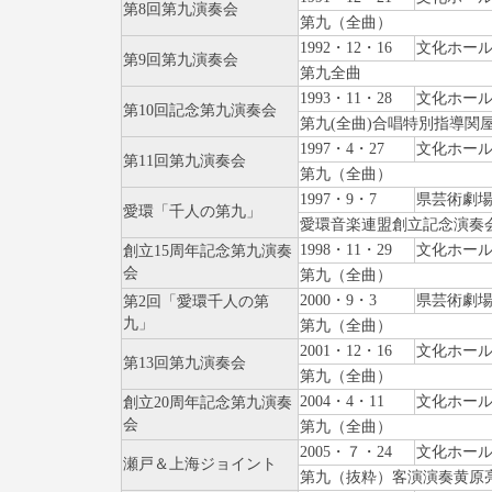
第8回第九演奏会
第九（全曲）
1992・12・16
文化ホー
第9回第九演奏会
第九全曲
1993・11・28
文化ホー
第10回記念第九演奏会
第九(全曲)合唱特別指導関
1997・4・27
文化ホー
第11回第九演奏会
第九（全曲）
1997・9・7
県芸術劇
愛環「千人の第九」
愛環音楽連盟創立記念演奏
1998・11・29
文化ホー
創立15周年記念第九演奏
会
第九（全曲）
2000・9・3
県芸術劇
第2回「愛環千人の第
九」
第九（全曲）
2001・12・16
文化ホー
第13回第九演奏会
第九（全曲）
2004・4・11
文化ホー
創立20周年記念第九演奏
会
第九（全曲）
2005・７・24
文化ホー
瀬戸＆上海ジョイント
第九（抜粋）客演演奏黄原